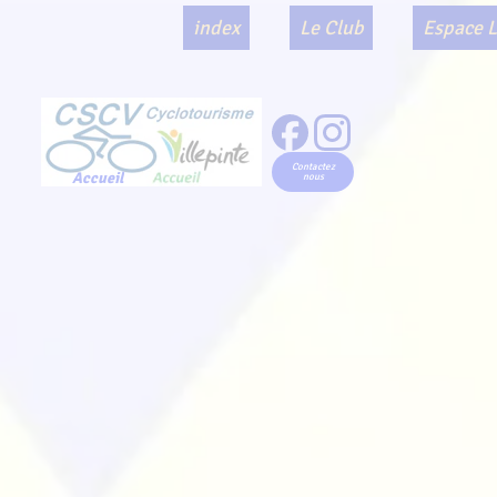
index
Le Club
Espace L
Contactez
Accueil
nous