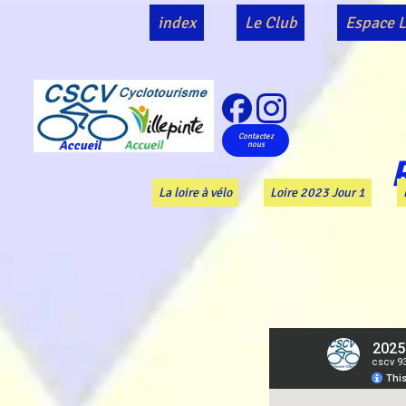
index
Le Club
Espace L
Contactez
Accueil
nous
La loire à vélo
Loire 2023 Jour 1